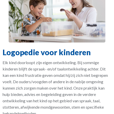
Verkeerde mondgewoonten
Gehoor en spraakafzien
Groepsbehandelingen
PROMPT
Klachten
Verkeerde mondgewoonten
Stem- en keelklachten
Zorgverzekeraars
Hodson en Paden
Social media
Meldcode kindermishandeling
Lees- en schrijfproblemen
Transgenderpersonen
Tan Söderbergh
Algemene voorwaarden
Downsyndroom
Leespraat
Privacyreglement
Parkinson
Logopedie voor kinderen
Afasie
Elk kind doorloopt zijn eigen ontwikkeling. Bij sommige
kinderen blijft de spraak- en/of taalontwikkeling achter. Dit
Dysartrie
kan een kind frustratie geven omdat hij/zij zich niet begrepen
Dysfagie
voelt. De ouders/voogden of andere in de nabije omgeving
kunnen zich zorgen maken over het kind. Onze praktijk kan
Manuele Larynx Facilitatie
hulp bieden, advies en begeleiding geven in de verdere
COPD en astma
ontwikkeling van het kind op het gebied van spraak, taal,
stotteren, afwijkende mondgewoonten, stem en specifieke
behandelmethoden.